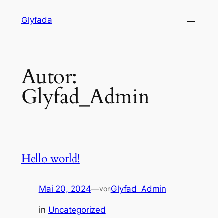
Zum
Glyfada
Inhalt
springen
Autor:
Glyfad_Admin
Hello world!
Mai 20, 2024
—
Glyfad_Admin
von
in
Uncategorized